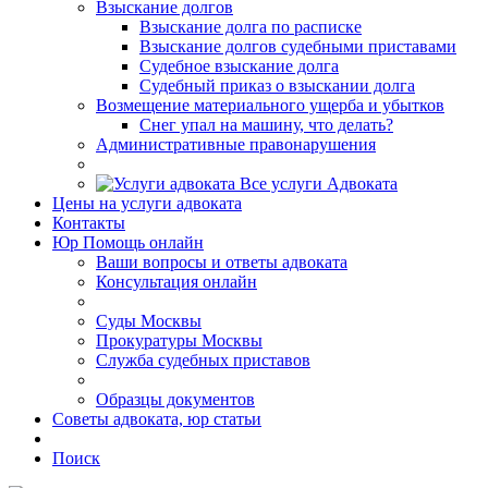
Взыскание долгов
Взыскание долга по расписке
Взыскание долгов судебными приставами
Судебное взыскание долга
Судебный приказ о взыскании долга
Возмещение материального ущерба и убытков
Снег упал на машину, что делать?
Административные правонарушения
Все услуги Адвоката
Цены
на услуги адвоката
Контакты
Юр Помощь
онлайн
Ваши вопросы и ответы адвоката
Консультация онлайн
Суды Москвы
Прокуратуры Москвы
Служба судебных приставов
Образцы документов
Советы адвоката, юр статьи
Поиск