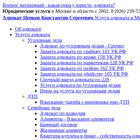
Вопрос жилищный - какая цена у юриста, адвоката?
Юридические услуги
в Москве и области c 2002.
8 (926) 239-5
Адвокат Цепков Константин Сергеевич
Услуги адвоката в М
Об адвокате
Услуги адвоката
Уголовные дела
Адвокат по уголовным делам - Срочно
Защита адвоката по грабежу 161 УК РФ
Защита адвоката по краже 158 УК РФ
Защита адвоката по наркотикам 228 УК РФ
Защита адвоката по разбою 162 УК РФ
Защита адвоката по убийству 105 УК РФ
Срочный выезд адвоката по 228
Услуги адвоката по уголовным делам
Цены на услуги по уголовным делам
ДТП
Взыскание ущерба с виновника при ДТП
Семейные дела
Адвокат по разводам
Алименты - Взыскание алиментов
Брачный договор
Жилищные алименты
Квартира куплена в браке - собственность од