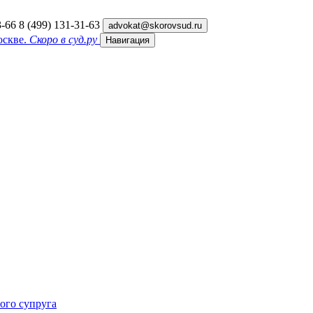
3-66
8 (499) 131-31-63
advokat@skorovsud.ru
оскве.
Скоро в суд.ру
Навигация
ного супруга