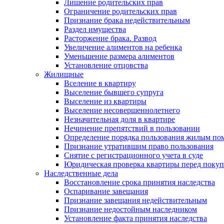
Лишение родительских прав
Ограничение родительских прав
Признание брака недействительным
Раздел имущества
Расторжение брака. Развод
Увеличение алиментов на ребенка
Уменьшение размера алиментов
Установление отцовства
Жилищные
Вселение в квартиру
Выселение бывшего супруга
Выселение из квартиры
Выселение несовершеннолетнего
Незначительная доля в квартире
Нечинение препятствий в пользовании
Определение порядка пользования жилым п
Признание утратившим право пользования
Снятие с регистрационного учета в суде
Юридическая проверка квартиры перед поку
Наследственные дела
Восстановление срока принятия наследства
Оспаривание завещания
Признание завещания недействительным
Признание недостойным наследником
Установление факта принятия наследства