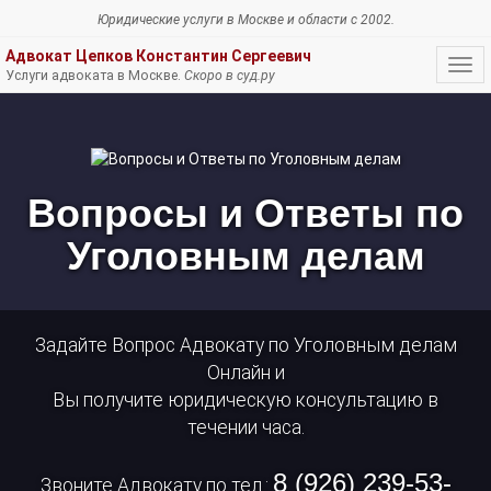
Юридические услуги
в Москве и области c 2002.
Адвокат Цепков Константин Сергеевич
Нав
Услуги адвоката в Москве.
Скоро в суд.ру
Вопросы
и
Ответы
по
Уголовным
Вопросы и Ответы по
делам
Уголовным делам
Задайте Вопрос Адвокату по Уголовным делам
Онлайн и
Вы получите юридическую консультацию в
течении часа.
8 (926) 239-53-
Звоните Адвокату по тел.: