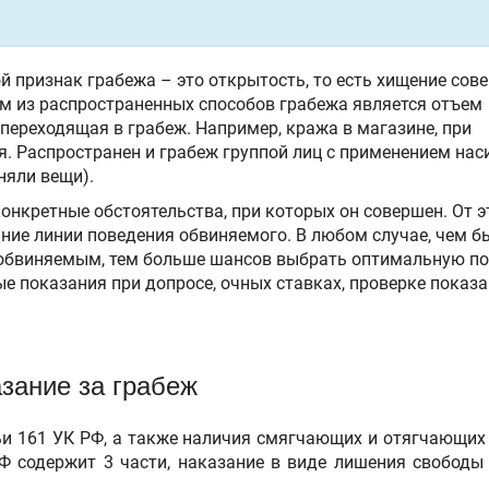
 признак грабежа – это открытость, то есть хищение сов
им из распространенных способов грабежа является отъем
переходящая в грабеж. Например, кража в магазине, при
 Распространен и грабеж группой лиц с применением нас
няли вещи).
онкретные обстоятельства, при которых он совершен. От э
ние линии поведения обвиняемого. В любом случае, чем б
 с обвиняемым, тем больше шансов выбрать оптимальную п
 показания при допросе, очных ставках, проверке показа
зание за грабеж
тьи 161 УК РФ, а также наличия смягчающих и отягчающих
 РФ содержит 3 части, наказание в виде лишения свободы