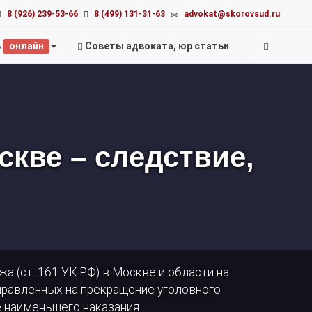
advokat@skorovsud.ru
8 (926) 239-53-66
8 (499) 131-31-63
ь
онлайн
Советы адвоката, юр статьи
скве – следствие,
а (ст. 161 УК РФ) в Москве и области на
аправленных на прекращение уголовного
 наименьшего наказания.