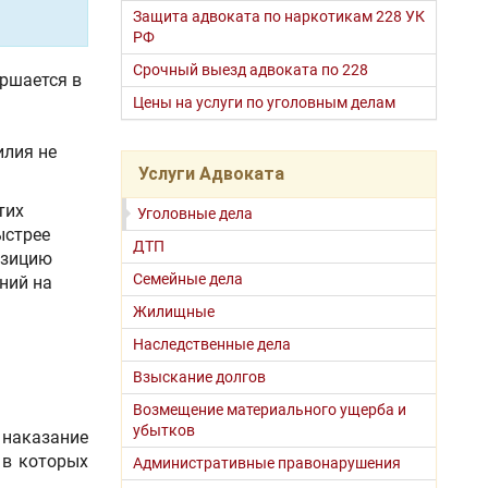
Защита адвоката по наркотикам 228 УК
РФ
Срочный выезд адвоката по 228
ершается в
Цены на услуги по уголовным делам
илия не
Услуги Адвоката
тих
Уголовные дела
ыстрее
ДТП
озицию
Семейные дела
ний на
Жилищные
Наследственные дела
Взыскание долгов
Возмещение материального ущерба и
убытков
 наказание
 в которых
Административные правонарушения