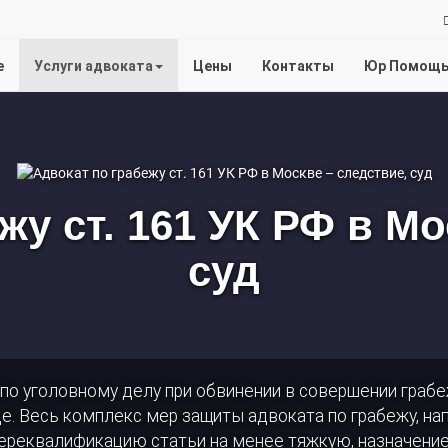
на
е
Услуги адвоката
Цены
Контакты
Юр Помощ
услуги
адвоката
жу ст. 161 УК РФ в Мо
суд
по уголовному делу при обвинении в совершении грабеж
де. Весь комплекс мер защиты адвоката по грабежу, н
ереквалификацию статьи на менее тяжкую, назначение