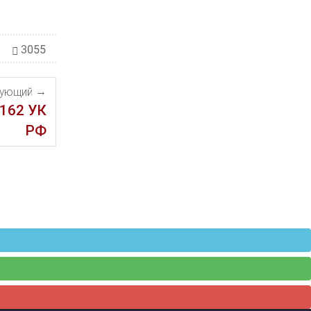
3055
дующий
 162 УК
РФ