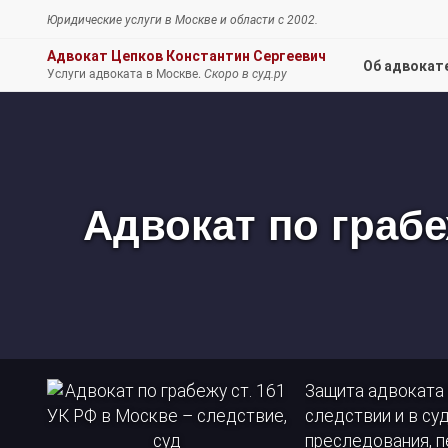
Юридические услуги
в Москве и области c 2002.
Адвокат Цепков Константин Сергеевич
Об адвокат
Услуги адвоката в Москве.
Скоро в суд.ру
Адвокат
по
грабежу
ст.
161
УК
Адвокат по грабе
РФ
в
Москве
–
следствие,
суд
Защита адвоката 
следствии и в су
преследования, п