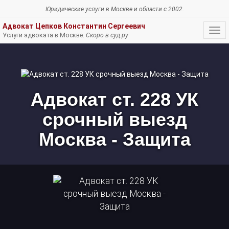
Юридические услуги
в Москве и области c 2002.
Адвокат Цепков Константин Сергеевич
Нав
Услуги адвоката в Москве.
Скоро в суд.ру
Адвокат
ст.
228
УК
срочный
Адвокат ст. 228 УК
выезд
Москва
срочный выезд
-
Защита
Москва - Защита