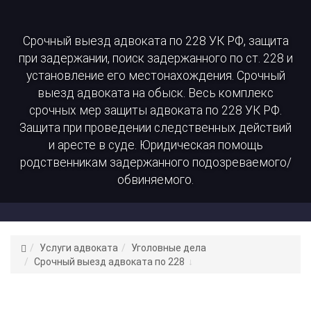
Срочный выезд адвоката по 228 УК РФ, защита
при задержании, поиск задержанного по ст. 228 и
установление его местонахождения. Срочный
выезд адвоката на обыск. Весь комплекс
срочных мер защиты адвоката по 228 УК РФ.
Защита при проведении следственных действий
и аресте в суде. Юридическая помощь
родственникам задержанного подозреваемого/
обвиняемого.
Адвокат
Услуги адвоката
Уголовные дела
Цепков
Срочный выезд адвоката по 228
К.
С.