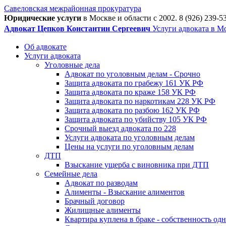
Савеловская межрайонная прокуратура
Юридические услуги
в Москве и области c 2002.
8 (926) 239-5
Адвокат Цепков Константин Сергеевич
Услуги адвоката в М
Об адвокате
Услуги адвоката
Уголовные дела
Адвокат по уголовным делам - Срочно
Защита адвоката по грабежу 161 УК РФ
Защита адвоката по краже 158 УК РФ
Защита адвоката по наркотикам 228 УК РФ
Защита адвоката по разбою 162 УК РФ
Защита адвоката по убийству 105 УК РФ
Срочный выезд адвоката по 228
Услуги адвоката по уголовным делам
Цены на услуги по уголовным делам
ДТП
Взыскание ущерба с виновника при ДТП
Семейные дела
Адвокат по разводам
Алименты - Взыскание алиментов
Брачный договор
Жилищные алименты
Квартира куплена в браке - собственность од