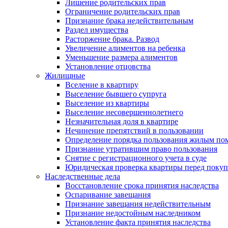
Лишение родительских прав
Ограничение родительских прав
Признание брака недействительным
Раздел имущества
Расторжение брака. Развод
Увеличение алиментов на ребенка
Уменьшение размера алиментов
Установление отцовства
Жилищные
Вселение в квартиру
Выселение бывшего супруга
Выселение из квартиры
Выселение несовершеннолетнего
Незначительная доля в квартире
Нечинение препятствий в пользовании
Определение порядка пользования жилым п
Признание утратившим право пользования
Снятие с регистрационного учета в суде
Юридическая проверка квартиры перед поку
Наследственные дела
Восстановление срока принятия наследства
Оспаривание завещания
Признание завещания недействительным
Признание недостойным наследником
Установление факта принятия наследства