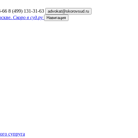
3-66
8 (499) 131-31-63
advokat@skorovsud.ru
оскве.
Скоро в суд.ру
Навигация
ного супруга