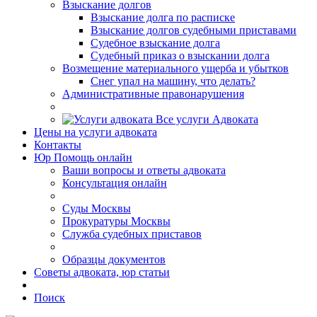
Взыскание долгов
Взыскание долга по расписке
Взыскание долгов судебными приставами
Судебное взыскание долга
Судебный приказ о взыскании долга
Возмещение материального ущерба и убытков
Снег упал на машину, что делать?
Административные правонарушения
Все услуги Адвоката
Цены
на услуги адвоката
Контакты
Юр Помощь
онлайн
Ваши вопросы и ответы адвоката
Консультация онлайн
Суды Москвы
Прокуратуры Москвы
Служба судебных приставов
Образцы документов
Советы адвоката, юр статьи
Поиск