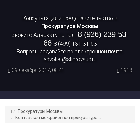
Консультация и представительство в
Прокуратуре Москвы
.
8 (926) 239-53-
Звоните Адвокату по тел.:
66
, 8 (499) 131-31-63
Вопросы задавайте по электронной почте:
advokat@skorovsud.ru
09 декабря 2017, 08:41
1918
Адвокат
Прокуратуры Москвы
Цепков
Коптевская межрайонная прокуратура
К.
С.