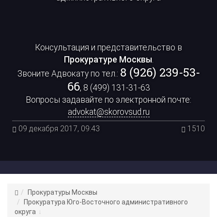
Консультация и представительство в
Прокуратуре Москвы
.
8 (926) 239-53-
Звоните Адвокату по тел.:
66
, 8 (499) 131-31-63
Вопросы задавайте по электронной почте:
advokat@skorovsud.ru
09 декабря 2017, 09:43
1510
Адвокат
Прокуратуры Москвы
Цепков
Прокуратура Юго-Восточного административного
К.
округа