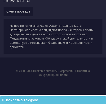
8 (499) 131-31-63
Схема проезда
На протяжении многих лет Адвокат Цепков К.С. и
Партнеры совместно защищают права и интересы своих
доверителей и действуют в строгом соответствии с
Федеральным законом «Об адвокатской деятельности и
адвокатуре в Российской Федерации» и Кодексом чести
адвоката.
Цепков Константин Сергеевич
Политика
© 2008 - 2026
|
конфиденциальности
Написать в Telegram