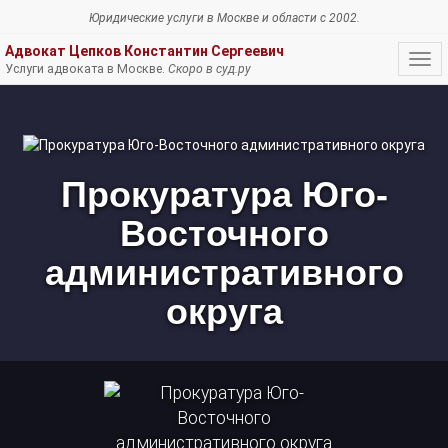
Юридические услуги
в Москве и области c 2002.
Адвокат Цепков Константин Сергеевич
Нав
Услуги адвоката в Москве.
Скоро в суд.ру
Прокуратура
Юго-
Восточного
административного
округа
Прокуратура Юго-
Восточного
административного
округа