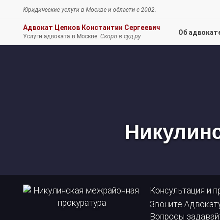
Юридические услуги
в Москве и области c 2002.
Адвокат Цепков Константин Сергеевич
Об адвокат
Услуги адвоката в Москве.
Скоро в суд.ру
Никулинская
межрайонная
прокуратура
Никулинс
Консультация и 
Звоните Адвокату
Вопросы задавайт