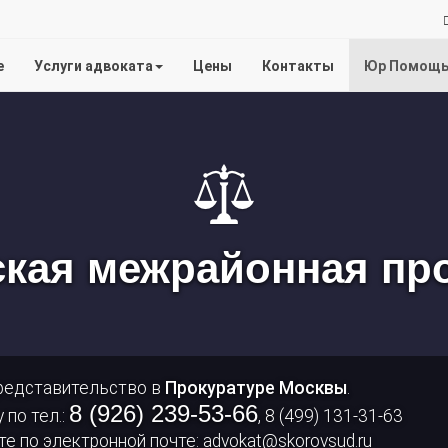
на
е
Услуги адвоката
Цены
Контакты
Юр Помощ
услуги
адвоката
кая межрайонная пр
представительство в
Прокуратуре Москвы
.
8 (926) 239-53-66
 по тел.:
, 8 (499) 131-31-63
е по электронной почте:
advokat@skorovsud.ru