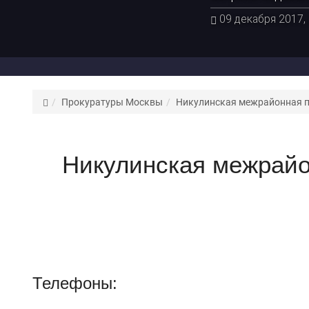
09 декабря 2017,
Адвокат
Прокуратуры Москвы
Никулинская межрайонная 
Цепков
К.
С.
Никулинская межрайо
Телефоны: