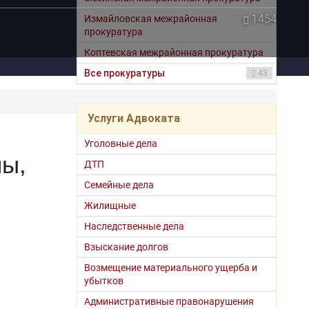
1454
Измайловская межрайонная
прокуратура
Коптевская межрайонная прокуратура
Все прокуратуры
43
Услуги Адвоката
Уголовные дела
ны,
ДТП
Семейные дела
Жилищные
Наследственные дела
Взыскание долгов
Возмещение материального ущерба и
убытков
Административные правонарушения