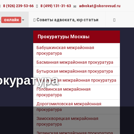
advokat@skorovsud.ru
8 (926) 239-53-66
8 (499) 131-31-63
ь
онлайн
Советы адвоката, юр статьи
Прокуратуры Москвы
Бабушкинская межрайонная
прокуратура
Басманная межрайонная прокуратура
Бутырская межрайонная прокуратура
окуратура
Гагаринская межрайонная прокуратура
Головинская межрайонная
прокуратура
Дорогомиловская межрайонная
прокуратура
Замоскворецкая межрайонная
прокуратура
Зюзинская межрайонная прокуратура