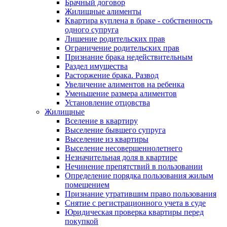
Брачный договор
Жилищные алименты
Квартира куплена в браке - собственность
одного супруга
Лишение родительских прав
Ограничение родительских прав
Признание брака недействительным
Раздел имущества
Расторжение брака. Развод
Увеличение алиментов на ребенка
Уменьшение размера алиментов
Установление отцовства
Жилищные
Вселение в квартиру
Выселение бывшего супруга
Выселение из квартиры
Выселение несовершеннолетнего
Незначительная доля в квартире
Нечинение препятствий в пользовании
Определение порядка пользования жилым
помещением
Признание утратившим право пользования
Снятие с регистрационного учета в суде
Юридическая проверка квартиры перед
покупкой