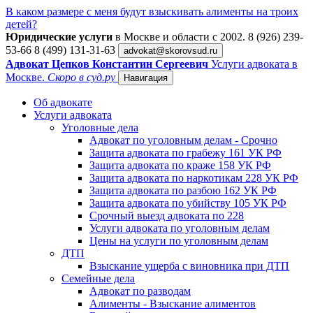
В каком размере с меня будут взыскивать алименты на троих
детей?
Юридические услуги
в Москве и области c 2002.
8 (926) 239-
53-66
8 (499) 131-31-63
advokat@skorovsud.ru
Адвокат Цепков Константин Сергеевич
Услуги адвоката в
Москве.
Скоро в суд.ру
Навигация
Об адвокате
Услуги адвоката
Уголовные дела
Адвокат по уголовным делам - Срочно
Защита адвоката по грабежу 161 УК РФ
Защита адвоката по краже 158 УК РФ
Защита адвоката по наркотикам 228 УК РФ
Защита адвоката по разбою 162 УК РФ
Защита адвоката по убийству 105 УК РФ
Срочный выезд адвоката по 228
Услуги адвоката по уголовным делам
Цены на услуги по уголовным делам
ДТП
Взыскание ущерба с виновника при ДТП
Семейные дела
Адвокат по разводам
Алименты - Взыскание алиментов