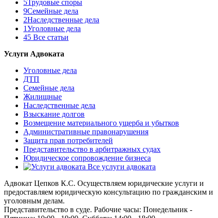
5
Трудовые споры
9
Семейные дела
2
Наследственные дела
1
Уголовные дела
45
Все статьи
Услуги Адвоката
Уголовные дела
ДТП
Семейные дела
Жилищные
Наследственные дела
Взыскание долгов
Возмещение материального ущерба и убытков
Административные правонарушения
Защита прав потребителей
Представительство в арбитражных судах
Юридическое сопровождение бизнеса
Все услуги адвоката
Адвокат Цепков К.С.
Осуществляем юридические услуги и
предоставляем юридическую консультацию по гражданским и
уголовным делам.
Представительство в суде.
Рабочие часы:
Понедельник -