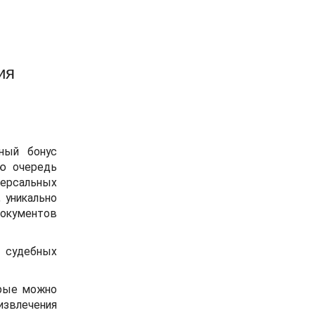
ия
ный бонус
ую очередь
версальных
 уникально
документов
а судебных
орые можно
 извлечения