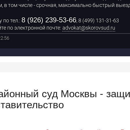
, в том числе - срочная, максимально быстрый выезд
8 (926) 239-53-66
 по тел.:
, 8 (499) 131-31-63
те по электронной почте:
advokat@skorovsud.ru
22:56
районный суд Москвы - защи
тавительство