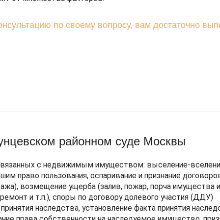
нсультацию по своему вопросу, вам достаточно вып
Кунцевском районном суде Москвы
, связанных с недвижимым имуществом: выселение-вселение
шим право пользования, оспаривание и признание договоро
жа), возмещение ущерба (залив, пожар, порча имущества и т
емонт и т.п.), споры по договору долевого участия (ДДУ)
 принятия наследства, установление факта принятия наслед
ание права собственности на наследуемое имущество, приз