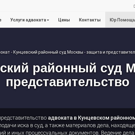
на
е
Услуги адвоката
Цены
Контакты
Юр Помощ
услуги
адвоката
вский районный суд М
представительство
представительство
адвоката в Кунцевском районном
одачи иска в суд, а также материалов дела, находящ
ий и иных процессуальных документов. Ведение дела 