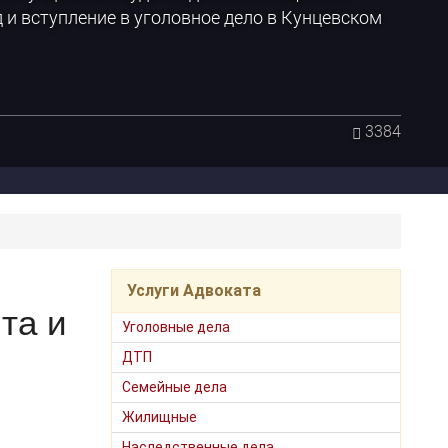
 и вступление в уголовное дело в Кунцевском
3384
Услуги Адвоката
та и
Уголовные дела
ДТП
Семейные дела
Жилищные
Наследственные дела