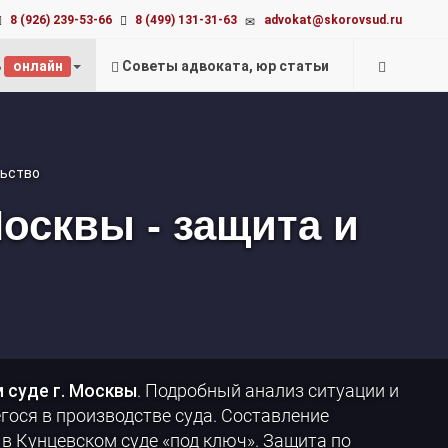
advokat@skorovsud.ru
8 (926) 239-53-66
8 (499) 131-31-63
ь
онлайн
Советы адвоката, юр статьи
осквы - защита и
 суде г. Москвы
. Подробный анализ ситуации и
егося в производстве суда. Составление
в Кунцевском суде «под ключ». Защита по