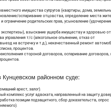
совместного имущества супругов (квартиры, дома, земельны
становление/оспаривание отцовства, определение места жит
 и ограничение родительских прав, усыновление (удочерение
, экспертизы), взыскание ущерба имуществу и здоровью о
 управления т/с (алкогольное опьянение, отказ от
ыезд на встречку и т.д.), некачественный ремонт автомоб
списке, процентов.
неисполнения стороной договоров, оспаривание договоров,
процентов.
в Кунцевском районном суде:
омашний арест, залог).
ный комплекс услуг адвоката, направленный на защиту дове
ыработка позиции подзащитного, сбор доказательств, опрос
няемого).