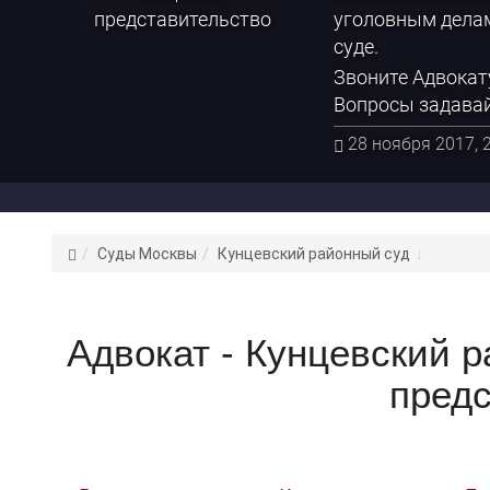
уголовным делам
суде.
Звоните Адвокату
Вопросы задавай
28 ноября 2017, 
Адвокат
Суды Москвы
Кунцевский районный суд
Цепков
К.
С.
Адвокат - Кунцевский 
предс