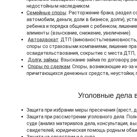
недостойным наследником.
Семейные споры
: Расторжение брака, раздел 
автомобили, деньги, доли в бизнесе, долги), у
ребенка и порядка общения с ребенком, лишение
алименты (взыскание, снижение, увеличение).
Автоадвокат
: ДТП (виновность/невиновность
споры со страховыми компаниями, лишение права
освидетельствования, сокрытие с места ДТП, в
Долги, займы
: Взыскание займа по договору, ра
Споры по сделкам
: Споры, возникающие из-за 
причитающихся денежных средств, неустойки, 
Уголовные дела 
Защита при избрании меры пресечения (арест, д
Защита при рассмотрении уголовного дела. Пол
суде (анализ материалов дела, консультация, в
свидетелей, юридическая помощь родным обви
Защита на следствии и в суде