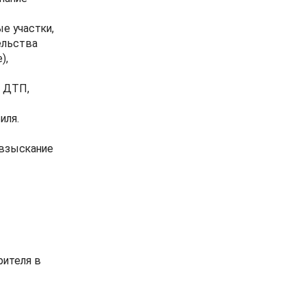
е участки,
ельства
),
т ДТП,
иля.
 взыскание
рителя в