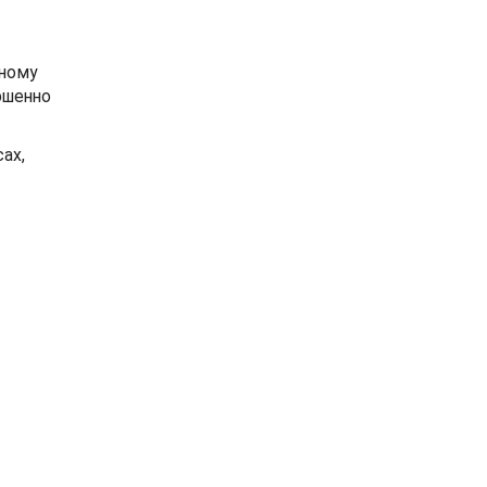
ьному
ршенно
ах,