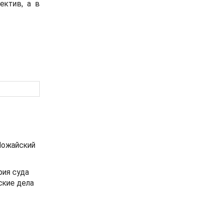
ектив, а в
 Можайский
рия суда
ские дела